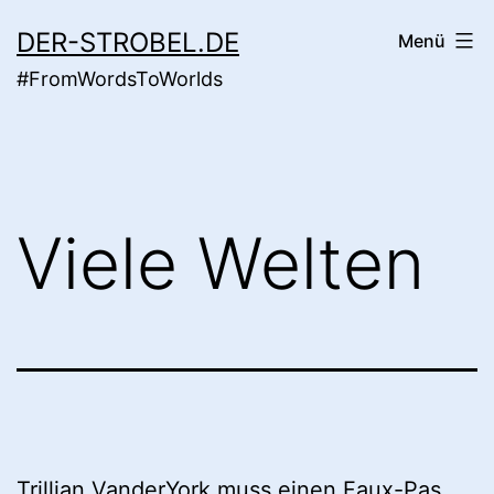
Zum
DER-STROBEL.DE
Menü
Inhalt
#FromWordsToWorlds
springen
Viele Welten
Trillian VanderYork muss einen Faux-Pas,