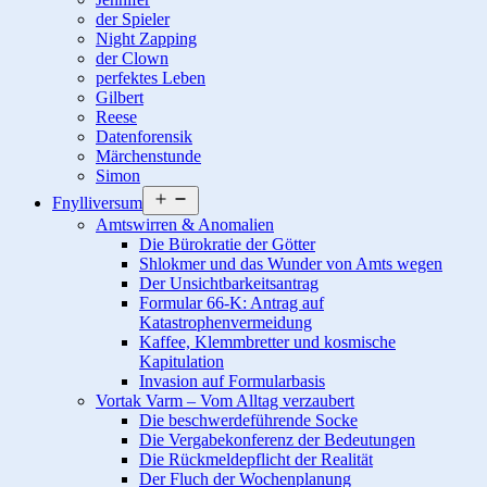
der Spieler
Night Zapping
der Clown
perfektes Leben
Gilbert
Reese
Datenforensik
Märchenstunde
Simon
Menü
Fnylliversum
öffnen
Amtswirren & Anomalien
Die Bürokratie der Götter
Shlokmer und das Wunder von Amts wegen
Der Unsichtbarkeitsantrag
Formular 66-K: Antrag auf
Katastrophenvermeidung
Kaffee, Klemmbretter und kosmische
Kapitulation
Invasion auf Formularbasis
Vortak Varm – Vom Alltag verzaubert
Die beschwerdeführende Socke
Die Vergabekonferenz der Bedeutungen
Die Rückmeldepflicht der Realität
Der Fluch der Wochenplanung