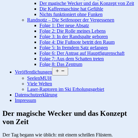
Der magische Wecker und das Konzept von Zeit
Die Kaffeemaschine hat Gefühle
Nichts funktioniert ohne Funken
Randnotiz – Die Seifenoper der Vergessenen
Folge 1: Der neue Absatz
Folge 2: Die Rolle meines Lebens
Folge 3: In der Randspalte geboren
Folge 4: Die Fußnote betritt den Raum
Folge 5: In fremdem Satz gefangen
Folge 6: Der Antrag auf Hauptfigurenschaft
Folge 7: Aus dem Schatten treten
Folge 8: Das Zentrum
Menü
Veröffentlichungen
öffnen
SeelenMUH
Viele Welten
Laser-Raptoren im Ski Erholungsgebiet
Datenschutzerklärung
Impressum
Der magische Wecker und das Konzept
von Zeit
Der Tag begann wie üblich: mit einem schrillen Flüstern.