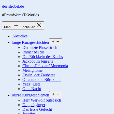
Zum
der-strobel.de
Inhalt
#FromWordsToWorlds
springen
Menü
Schließen
Aktuelles
Menü
lange Kurzgeschichten
öffnen
Der letzte Pinselstrich
Immer bei dir
Die Rückkehr des Kochs
Jackpot im Jenseits
ChronoHelix auf Mnemonia
Metalgnome
Erwin, der Zauberer
Oma und die Bürokratie
Yeez‘ Liste
Gute Nacht
Menü
kurze Kurzgeschichten
öffnen
Herr Werwolf outet sich
Doppelgänger
Das letzte Gefecht
Jennifer