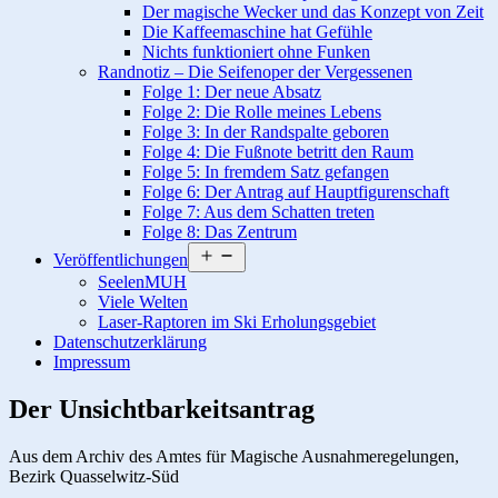
Der magische Wecker und das Konzept von Zeit
Die Kaffeemaschine hat Gefühle
Nichts funktioniert ohne Funken
Randnotiz – Die Seifenoper der Vergessenen
Folge 1: Der neue Absatz
Folge 2: Die Rolle meines Lebens
Folge 3: In der Randspalte geboren
Folge 4: Die Fußnote betritt den Raum
Folge 5: In fremdem Satz gefangen
Folge 6: Der Antrag auf Hauptfigurenschaft
Folge 7: Aus dem Schatten treten
Folge 8: Das Zentrum
Menü
Veröffentlichungen
öffnen
SeelenMUH
Viele Welten
Laser-Raptoren im Ski Erholungsgebiet
Datenschutzerklärung
Impressum
Der Unsichtbarkeitsantrag
Aus dem Archiv des Amtes für Magische Ausnahmeregelungen,
Bezirk Quasselwitz-Süd