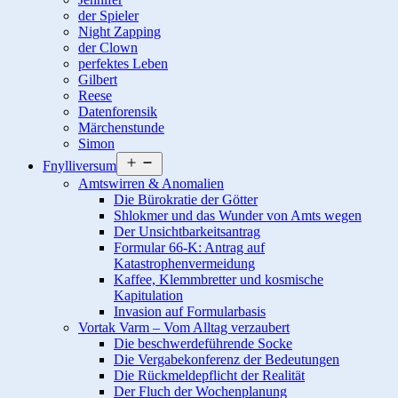
der Spieler
Night Zapping
der Clown
perfektes Leben
Gilbert
Reese
Datenforensik
Märchenstunde
Simon
Menü
Fnylliversum
öffnen
Amtswirren & Anomalien
Die Bürokratie der Götter
Shlokmer und das Wunder von Amts wegen
Der Unsichtbarkeitsantrag
Formular 66-K: Antrag auf
Katastrophenvermeidung
Kaffee, Klemmbretter und kosmische
Kapitulation
Invasion auf Formularbasis
Vortak Varm – Vom Alltag verzaubert
Die beschwerdeführende Socke
Die Vergabekonferenz der Bedeutungen
Die Rückmeldepflicht der Realität
Der Fluch der Wochenplanung