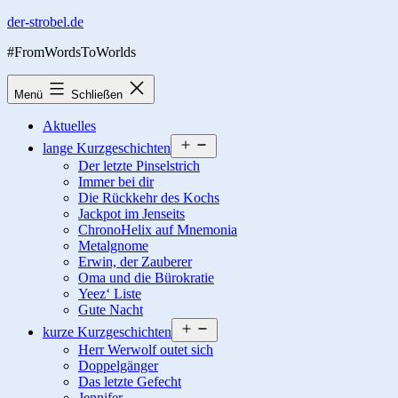
Zum
der-strobel.de
Inhalt
#FromWordsToWorlds
springen
Menü
Schließen
Aktuelles
Menü
lange Kurzgeschichten
öffnen
Der letzte Pinselstrich
Immer bei dir
Die Rückkehr des Kochs
Jackpot im Jenseits
ChronoHelix auf Mnemonia
Metalgnome
Erwin, der Zauberer
Oma und die Bürokratie
Yeez‘ Liste
Gute Nacht
Menü
kurze Kurzgeschichten
öffnen
Herr Werwolf outet sich
Doppelgänger
Das letzte Gefecht
Jennifer