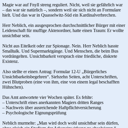
Magie war auf Fnyll streng reguliert. Nicht, weil sie gefährlich war
– das war sie natürlich –, sondern weil sie sich nicht an Formulare
hielt. Und das war in Quasselwitz-Süd ein Kardinalverbrechen.
Herr Neblich, ein ausgesprochen durchschnittlicher Bürger mit einer
Leidenschaft für muffige Aktenordner, hatte einen Traum: Er wollte
unsichtbar sein.
Nicht aus Eitelkeit oder zur Spionage. Nein. Herr Neblich hasste
Smalltalk. Und Supermarktgänge. Und Menschen, die beim Bus
vordrängelten. Unsichtbarkeit versprach eine friedliche, diskrete
Existenz.
Also stellte er einen Antrag: Formular 12-U „Bürgerliches
Unsichtbarkeitsbegehren“. Siebzehn Seiten, acht Unterschriften,
zwei Blutproben (eine von ihm, eine von einem legal beschafften
Hühnchen).
Das Amt antwortete vier Wochen später. Es fehlte:
– Unterschrift eines anerkannten Magiers dritten Ranges
– Nachweis über ausreichende Haftpflichtversicherung
– Psychologische Eignungsprüfung
Neblich murmelte: „Man wird doch wohl unsichtbar sein dürfen,