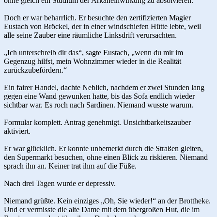
ohne gleich ein Studium der Arkaneinwirkung zu absolvieren.“
Doch er war beharrlich. Er besuchte den zertifizierten Magier
Eustach von Bröckel, der in einer windschiefen Hütte lebte, weil
alle seine Zauber eine räumliche Linksdrift verursachten.
„Ich unterschreib dir das“, sagte Eustach, „wenn du mir im
Gegenzug hilfst, mein Wohnzimmer wieder in die Realität
zurückzubefördern.“
Ein fairer Handel, dachte Neblich, nachdem er zwei Stunden lang
gegen eine Wand gewunken hatte, bis das Sofa endlich wieder
sichtbar war. Es roch nach Sardinen. Niemand wusste warum.
Formular komplett. Antrag genehmigt. Unsichtbarkeitszauber
aktiviert.
Er war glücklich. Er konnte unbemerkt durch die Straßen gleiten,
den Supermarkt besuchen, ohne einen Blick zu riskieren. Niemand
sprach ihn an. Keiner trat ihm auf die Füße.
Nach drei Tagen wurde er depressiv.
Niemand grüßte. Kein einziges „Oh, Sie wieder!“ an der Brottheke.
Und er vermisste die alte Dame mit dem übergroßen Hut, die im