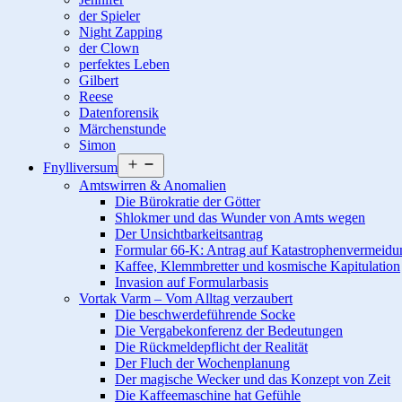
der Spieler
Night Zapping
der Clown
perfektes Leben
Gilbert
Reese
Datenforensik
Märchenstunde
Simon
Menü
Fnylliversum
öffnen
Amtswirren & Anomalien
Die Bürokratie der Götter
Shlokmer und das Wunder von Amts wegen
Der Unsichtbarkeitsantrag
Formular 66-K: Antrag auf Katastrophenvermeidu
Kaffee, Klemmbretter und kosmische Kapitulation
Invasion auf Formularbasis
Vortak Varm – Vom Alltag verzaubert
Die beschwerdeführende Socke
Die Vergabekonferenz der Bedeutungen
Die Rückmeldepflicht der Realität
Der Fluch der Wochenplanung
Der magische Wecker und das Konzept von Zeit
Die Kaffeemaschine hat Gefühle