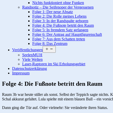
Nichts funktioniert ohne Funken
Randnotiz – Die Seifenoper der Vergessenen
Folge 1: Der neue Absatz
Folge 2: Die Rolle meines Lebens
Folge 3: In der Randspalte geboren
Folge 4: Die Fußnote betritt den Raum
Folge 5: In fremdem Satz gefangen
Folge 6: Der Antrag auf Hauptfigurenschaft
Folge 7: Aus dem Schatten treten
Folge 8: Das Zentrum
Menü
Veröffentlichungen
öffnen
SeelenMUH
Viele Welten
Laser-Raptoren im Ski Erholungsgebiet
Datenschutzerklärung
Impressum
Folge 4: Die Fußnote betritt den Raum
Raum 3b war heute stiller als sonst. Selbst der Teppich sagte nichts.
Schal akkurat gefaltet. Lula spielte mit einem blauen Ball – ein vors
Dann ging die Tür auf. Oder vielmehr: Sie veränderte ihren Status.