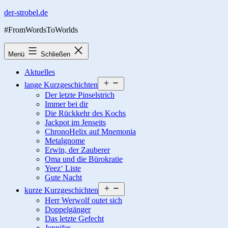
Zum
der-strobel.de
Inhalt
#FromWordsToWorlds
springen
Menü
Schließen
Aktuelles
Menü
lange Kurzgeschichten
öffnen
Der letzte Pinselstrich
Immer bei dir
Die Rückkehr des Kochs
Jackpot im Jenseits
ChronoHelix auf Mnemonia
Metalgnome
Erwin, der Zauberer
Oma und die Bürokratie
Yeez‘ Liste
Gute Nacht
Menü
kurze Kurzgeschichten
öffnen
Herr Werwolf outet sich
Doppelgänger
Das letzte Gefecht
Jennifer