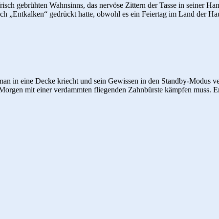
frisch gebrühten Wahnsinns, das nervöse Zittern der Tasse in seiner H
lich „Entkalken“ gedrückt hatte, obwohl es ein Feiertag im Land der H
an in eine Decke kriecht und sein Gewissen in den Standby-Modus ver
en Morgen mit einer verdammten fliegenden Zahnbürste kämpfen muss. 