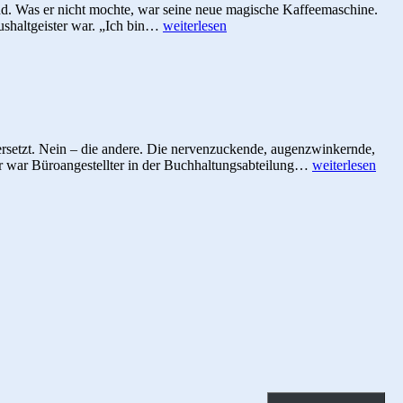
and. Was er nicht mochte, war seine neue magische Kaffeemaschine.
Die
aushaltgeister war. „Ich bin…
weiterlesen
Kaffeemaschine
hat
Gefühle
setzt. Nein – die andere. Die nervenzuckende, augenzwinkernde,
Nichts
Er war Büroangestellter in der Buchhaltungsabteilung…
weiterlesen
funktioniert
ohne
Funken