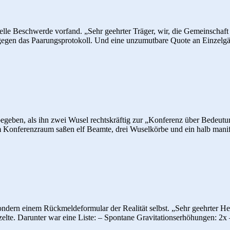
elle Beschwerde vorfand. „Sehr geehrter Träger, wir, die Gemeinschaf
egen das Paarungsprotokoll. Und eine unzumutbare Quote an Einzelgän
he begeben, als ihn zwei Wusel rechtskräftig zur „Konferenz über Bed
. Im Konferenzraum saßen elf Beamte, drei Wuselkörbe und ein halb mani
ern einem Rückmeldeformular der Realität selbst. „Sehr geehrter Herr V
inzelte. Darunter war eine Liste: – Spontane Gravitationserhöhungen: