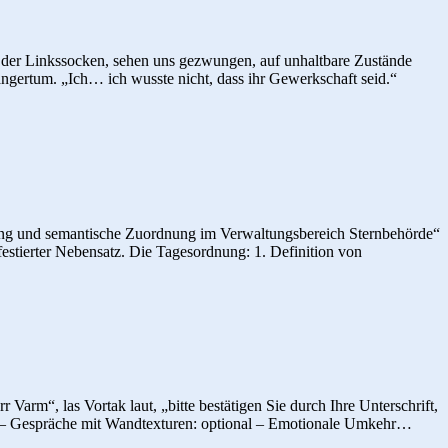
t der Linkssocken, sehen uns gezwungen, auf unhaltbare Zustände
gertum. „Ich… ich wusste nicht, dass ihr Gewerkschaft seid.“
eutung und semantische Zuordnung im Verwaltungsbereich Sternbehörde“
festierter Nebensatz. Die Tagesordnung: 1. Definition von
arm“, las Vortak laut, „bitte bestätigen Sie durch Ihre Unterschrift,
Die
 2x – Gespräche mit Wandtexturen: optional – Emotionale Umkehr…
Rückm