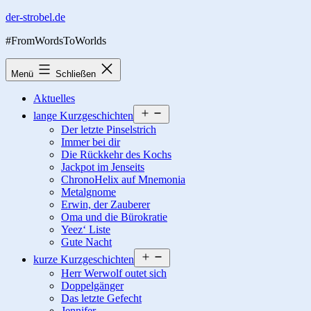
Zum
der-strobel.de
Inhalt
#FromWordsToWorlds
springen
Menü
Schließen
Aktuelles
Menü
lange Kurzgeschichten
öffnen
Der letzte Pinselstrich
Immer bei dir
Die Rückkehr des Kochs
Jackpot im Jenseits
ChronoHelix auf Mnemonia
Metalgnome
Erwin, der Zauberer
Oma und die Bürokratie
Yeez‘ Liste
Gute Nacht
Menü
kurze Kurzgeschichten
öffnen
Herr Werwolf outet sich
Doppelgänger
Das letzte Gefecht
Jennifer