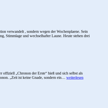
der
Realit
ation verwandelt , sondern wegen der Wochenplaene. Sein
nung, Stimmlage und wechselhafter Laune. Heute stehen drei
ffiziell „Chronon der Erste“ hieß und sich selbst als
Der
onon. „Zeit ist keine Gnade, sondern ein…
weiterlesen
magische
Wecker
und
das
Konzept
von
Zeit