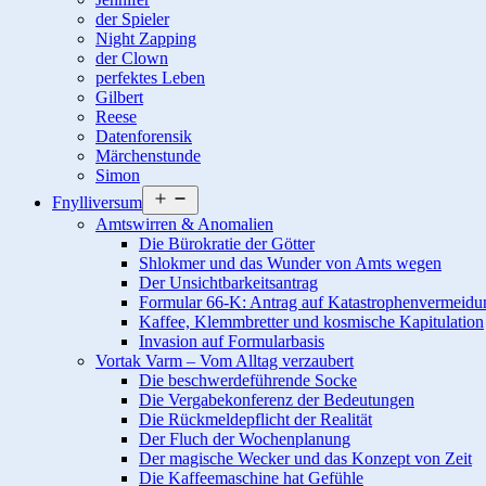
der Spieler
Night Zapping
der Clown
perfektes Leben
Gilbert
Reese
Datenforensik
Märchenstunde
Simon
Menü
Fnylliversum
öffnen
Amtswirren & Anomalien
Die Bürokratie der Götter
Shlokmer und das Wunder von Amts wegen
Der Unsichtbarkeitsantrag
Formular 66-K: Antrag auf Katastrophenvermeidu
Kaffee, Klemmbretter und kosmische Kapitulation
Invasion auf Formularbasis
Vortak Varm – Vom Alltag verzaubert
Die beschwerdeführende Socke
Die Vergabekonferenz der Bedeutungen
Die Rückmeldepflicht der Realität
Der Fluch der Wochenplanung
Der magische Wecker und das Konzept von Zeit
Die Kaffeemaschine hat Gefühle