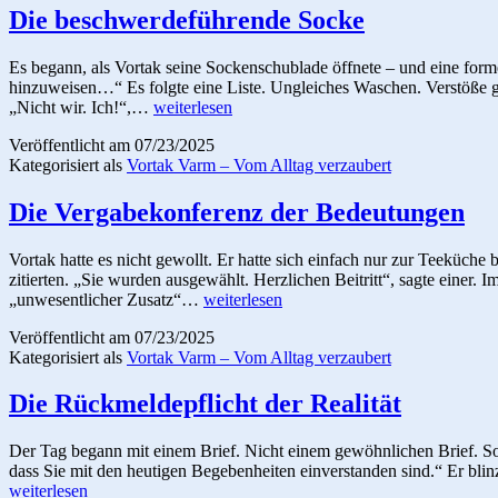
Die beschwerdeführende Socke
Es begann, als Vortak seine Sockenschublade öffnete – und eine form
hinzuweisen…“ Es folgte eine Liste. Ungleiches Waschen. Verstöße g
Die
„Nicht wir. Ich!“,…
weiterlesen
beschwerdeführende
Veröffentlicht am
07/23/2025
Socke
Kategorisiert als
Vortak Varm – Vom Alltag verzaubert
Die Vergabekonferenz der Bedeutungen
Vortak hatte es nicht gewollt. Er hatte sich einfach nur zur Teeküc
zitierten. „Sie wurden ausgewählt. Herzlichen Beitritt“, sagte einer
Die
„unwesentlicher Zusatz“…
weiterlesen
Vergabekonferenz
Veröffentlicht am
07/23/2025
der
Kategorisiert als
Vortak Varm – Vom Alltag verzaubert
Bedeutungen
Die Rückmeldepflicht der Realität
Der Tag begann mit einem Brief. Nicht einem gewöhnlichen Brief. Sond
dass Sie mit den heutigen Begebenheiten einverstanden sind.“ Er bl
weiterlesen