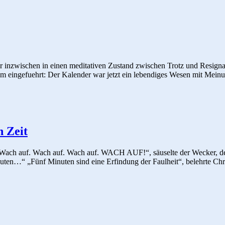
r inzwischen in einen meditativen Zustand zwischen Trotz und Resign
stem eingefuehrt: Der Kalender war jetzt ein lebendiges Wesen mit Mei
 Zeit
 Wach auf. Wach auf. Wach auf. WACH AUF!“, säuselte der Wecker, der o
ten…“ „Fünf Minuten sind eine Erfindung der Faulheit“, belehrte Chr