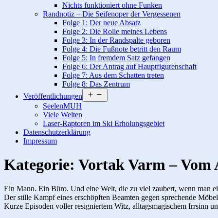
Nichts funktioniert ohne Funken
Randnotiz – Die Seifenoper der Vergessenen
Folge 1: Der neue Absatz
Folge 2: Die Rolle meines Lebens
Folge 3: In der Randspalte geboren
Folge 4: Die Fußnote betritt den Raum
Folge 5: In fremdem Satz gefangen
Folge 6: Der Antrag auf Hauptfigurenschaft
Folge 7: Aus dem Schatten treten
Folge 8: Das Zentrum
Menü
Veröffentlichungen
öffnen
SeelenMUH
Viele Welten
Laser-Raptoren im Ski Erholungsgebiet
Datenschutzerklärung
Impressum
Kategorie:
Vortak Varm – Vom A
Ein Mann. Ein Büro. Und eine Welt, die zu viel zaubert, wenn man ei
Der stille Kampf eines erschöpften Beamten gegen sprechende Möbe
Kurze Episoden voller resigniertem Witz, alltagsmagischem Irrsinn u