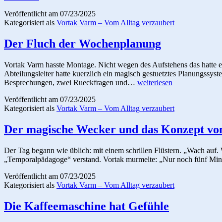
Veröffentlicht am
07/23/2025
Kategorisiert als
Vortak Varm – Vom Alltag verzaubert
Der Fluch der Wochenplanung
Vortak Varm hasste Montage. Nicht wegen des Aufstehens das hatte e
Abteilungsleiter hatte kuerzlich ein magisch gestuetztes Planungssy
Der
Besprechungen, zwei Rueckfragen und…
weiterlesen
Fluch
Veröffentlicht am
07/23/2025
der
Kategorisiert als
Vortak Varm – Vom Alltag verzaubert
Wochenplanung
Der magische Wecker und das Konzept von
Der Tag begann wie üblich: mit einem schrillen Flüstern. „Wach auf.
„Temporalpädagoge“ verstand. Vortak murmelte: „Nur noch fünf Minu
Veröffentlicht am
07/23/2025
Kategorisiert als
Vortak Varm – Vom Alltag verzaubert
Die Kaffeemaschine hat Gefühle