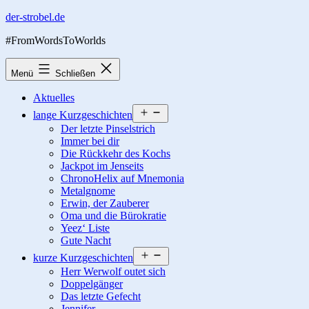
Zum
der-strobel.de
Inhalt
#FromWordsToWorlds
springen
Menü
Schließen
Aktuelles
Menü
lange Kurzgeschichten
öffnen
Der letzte Pinselstrich
Immer bei dir
Die Rückkehr des Kochs
Jackpot im Jenseits
ChronoHelix auf Mnemonia
Metalgnome
Erwin, der Zauberer
Oma und die Bürokratie
Yeez‘ Liste
Gute Nacht
Menü
kurze Kurzgeschichten
öffnen
Herr Werwolf outet sich
Doppelgänger
Das letzte Gefecht
Jennifer