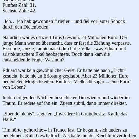
Fünftes Zahl: 31.
Sechste Zahl: 42.
„Ich… ich hab gewonnen!“ rief er – und fiel vor lauter Schock
durch den Dielenboden.
Natürlich war es offiziell Tims Gewinn. 23 Millionen Euro. Der
junge Mann war so überrascht, dass er fast die Ziehung verpasste.
Er schrie, tanzte, rannte nackt durch die Villa – was Eduard mit
aristokratischem Ekel beobachtete. Doch dann kam die
entscheidende Frage: Was nun?
Eduard war kein gewöhnlicher Geist. Er hatte nie nach „Licht“
gesucht, hatte nie an Erlösung geglaubt. Aber 23 Millionen Euro
bedeuteten Möglichkeiten. Einfluss. Vielleicht sogar… eine Form
von Leben?
In den folgenden Nächten besuchte er Tim wieder und wieder im
Traum. Er redete auf ihn ein. Zuerst subtil, dann immer direkter.
„Spende nichts“, sagte er. „Investiere in Grundbesitz. Kaufe das
Haus.“
Tim hörte, gehorchte – in Trance fast. Er begann, sich anders zu
benehmen. Kalt. Geschäftlich. Als hätte ihn der Reichtum verdorben