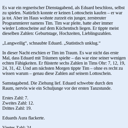
Es war ein regnerischer Dienstagabend, als Eduard beschloss, selbst
zu spielen. Natürlich konnte er keinen Lottoschein kaufen – er war
ja tot. Aber im Haus wohnte zurzeit ein junger, zerstreuter
Programmierer namens Tim. Tim war pleite, hatte aber immer
wieder Lottoscheine auf dem Küchentisch liegen. Er tippte meist
dieselben Zahlen: Geburtstage, Hochzeiten, Lieblingszahlen.
„Langweilig“, schnaubte Eduard. „Statistisch unklug.“
In dieser Nacht erschien er Tim im Traum. Es war nicht das erste
Mal, dass Eduard mit Träumen spielte – das war eine seiner wenigen
echten Fähigkeiten. Er flüsterte sechs Zahlen in Tims Ohr: 7, 12, 19,
24, 31, 42. Und am nächsten Morgen tippte Tim – ohne es recht zu
wissen warum – genau diese Zahlen auf seinem Lottoschein.
Samstagabend. Die Ziehung lief. Eduard schwebte durch den
Raum, nervös wie ein Schuljunge vor der ersten Tanzstunde.
Erstes Zahl: 7.
Zweites Zahl: 12.
Drittes Zahl: 19.
Eduards Aura flackerte.
Viertes Zahl: 24.