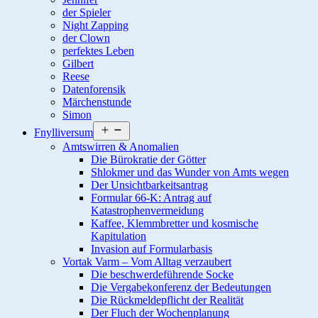
der Spieler
Night Zapping
der Clown
perfektes Leben
Gilbert
Reese
Datenforensik
Märchenstunde
Simon
Menü
Fnylliversum
öffnen
Amtswirren & Anomalien
Die Bürokratie der Götter
Shlokmer und das Wunder von Amts wegen
Der Unsichtbarkeitsantrag
Formular 66-K: Antrag auf
Katastrophenvermeidung
Kaffee, Klemmbretter und kosmische
Kapitulation
Invasion auf Formularbasis
Vortak Varm – Vom Alltag verzaubert
Die beschwerdeführende Socke
Die Vergabekonferenz der Bedeutungen
Die Rückmeldepflicht der Realität
Der Fluch der Wochenplanung