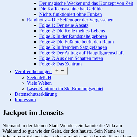
Der magische Wecker und das Konzept von Zeit
Die Kaffeemaschine hat Gefühle
Nichts funktioniert ohne Funken
Randnotiz – Die Seifenoper der Vergessenen
Folge 1: Der neue Absatz
Folge 2: Die Rolle meines Lebens
Folge 3: In der Randspalte geboren
Folge 4: Die Fußnote betritt den Raum
Folge 5: In fremdem Satz gefangen
Folge 6: Der Antrag auf Hauptfigurenschaft
Folge 7: Aus dem Schatten treten
Folge 8: Das Zentrum
Menü
Veröffentlichungen
öffnen
SeelenMUH
Viele Welten
Laser-Raptoren im Ski Erholungsgebiet
Datenschutzerklärung
Impressum
Jackpot im Jenseits
Niemand in der kleinen Stadt Wendelstein kannte die Villa am
Waldrand so gut wie der Geist, der dort hauste. Sein Name war
Eduard von Falkenstein – oder zumindest war das sein Name, bevor