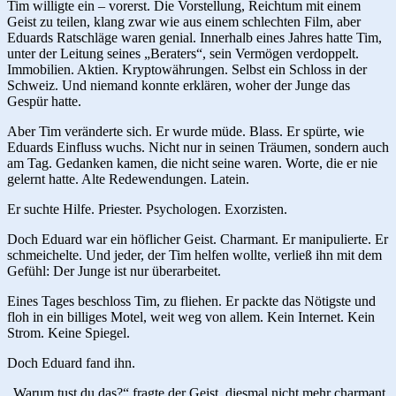
Tim willigte ein – vorerst. Die Vorstellung, Reichtum mit einem
Geist zu teilen, klang zwar wie aus einem schlechten Film, aber
Eduards Ratschläge waren genial. Innerhalb eines Jahres hatte Tim,
unter der Leitung seines „Beraters“, sein Vermögen verdoppelt.
Immobilien. Aktien. Kryptowährungen. Selbst ein Schloss in der
Schweiz. Und niemand konnte erklären, woher der Junge das
Gespür hatte.
Aber Tim veränderte sich. Er wurde müde. Blass. Er spürte, wie
Eduards Einfluss wuchs. Nicht nur in seinen Träumen, sondern auch
am Tag. Gedanken kamen, die nicht seine waren. Worte, die er nie
gelernt hatte. Alte Redewendungen. Latein.
Er suchte Hilfe. Priester. Psychologen. Exorzisten.
Doch Eduard war ein höflicher Geist. Charmant. Er manipulierte. Er
schmeichelte. Und jeder, der Tim helfen wollte, verließ ihn mit dem
Gefühl: Der Junge ist nur überarbeitet.
Eines Tages beschloss Tim, zu fliehen. Er packte das Nötigste und
floh in ein billiges Motel, weit weg von allem. Kein Internet. Kein
Strom. Keine Spiegel.
Doch Eduard fand ihn.
„Warum tust du das?“ fragte der Geist, diesmal nicht mehr charmant,