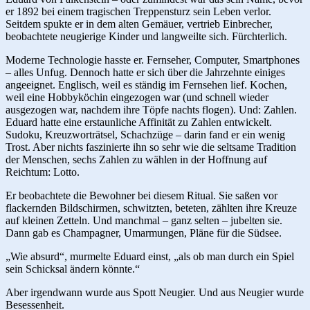
er 1892 bei einem tragischen Treppensturz sein Leben verlor.
Seitdem spukte er in dem alten Gemäuer, vertrieb Einbrecher,
beobachtete neugierige Kinder und langweilte sich. Fürchterlich.
Moderne Technologie hasste er. Fernseher, Computer, Smartphones
– alles Unfug. Dennoch hatte er sich über die Jahrzehnte einiges
angeeignet. Englisch, weil es ständig im Fernsehen lief. Kochen,
weil eine Hobbyköchin eingezogen war (und schnell wieder
ausgezogen war, nachdem ihre Töpfe nachts flogen). Und: Zahlen.
Eduard hatte eine erstaunliche Affinität zu Zahlen entwickelt.
Sudoku, Kreuzworträtsel, Schachzüge – darin fand er ein wenig
Trost. Aber nichts faszinierte ihn so sehr wie die seltsame Tradition
der Menschen, sechs Zahlen zu wählen in der Hoffnung auf
Reichtum: Lotto.
Er beobachtete die Bewohner bei diesem Ritual. Sie saßen vor
flackernden Bildschirmen, schwitzten, beteten, zählten ihre Kreuze
auf kleinen Zetteln. Und manchmal – ganz selten – jubelten sie.
Dann gab es Champagner, Umarmungen, Pläne für die Südsee.
„Wie absurd“, murmelte Eduard einst, „als ob man durch ein Spiel
sein Schicksal ändern könnte.“
Aber irgendwann wurde aus Spott Neugier. Und aus Neugier wurde
Besessenheit.