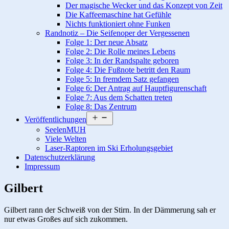
Der magische Wecker und das Konzept von Zeit
Die Kaffeemaschine hat Gefühle
Nichts funktioniert ohne Funken
Randnotiz – Die Seifenoper der Vergessenen
Folge 1: Der neue Absatz
Folge 2: Die Rolle meines Lebens
Folge 3: In der Randspalte geboren
Folge 4: Die Fußnote betritt den Raum
Folge 5: In fremdem Satz gefangen
Folge 6: Der Antrag auf Hauptfigurenschaft
Folge 7: Aus dem Schatten treten
Folge 8: Das Zentrum
Menü
Veröffentlichungen
öffnen
SeelenMUH
Viele Welten
Laser-Raptoren im Ski Erholungsgebiet
Datenschutzerklärung
Impressum
Gilbert
Gilbert rann der Schweiß von der Stirn. In der Dämmerung sah er
nur etwas Großes auf sich zukommen.