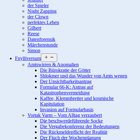
der Spieler
Night Zapping
der Clown
perfektes Leben
Gilbert
Reese
Datenforensik
Märchenstunde
Simon
Menü
Fnylliversum
öffnen
Amtswirren & Anomalien
Die Bürokratie der Götter
Shlokmer und das Wunder von Amts wegen
Der Unsichtbarkeitsantrag
Formular 66-K: Antrag auf
Katastrophenvermeidung
Kaffee, Klemmbretter und kosmische
Kapitulation
Invasion auf Formularbasis
Vortak Varm – Vom Alltag verzaubert
Die beschwerdeführende Socke
Die Vergabekonferenz der Bedeutungen
Die Rückmeldepflicht der Realität
Der Fluch der Wochenplanung