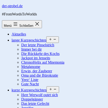
Zum
der-strobel.de
Inhalt
#FromWordsToWorlds
springen
Menü
Schließen
Aktuelles
Menü
lange Kurzgeschichten
öffnen
Der letzte Pinselstrich
Immer bei dir
Die Rückkehr des Kochs
Jackpot im Jenseits
ChronoHelix auf Mnemonia
Metalgnome
Erwin, der Zauberer
Oma und die Bürokratie
Yeez‘ Liste
Gute Nacht
Menü
kurze Kurzgeschichten
öffnen
Herr Werwolf outet sich
Doppelgänger
Das letzte Gefecht
Jennifer