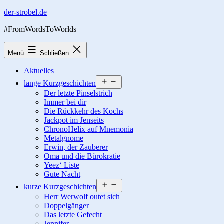
Zum
der-strobel.de
Inhalt
#FromWordsToWorlds
springen
Menü
Schließen
Aktuelles
Menü
lange Kurzgeschichten
öffnen
Der letzte Pinselstrich
Immer bei dir
Die Rückkehr des Kochs
Jackpot im Jenseits
ChronoHelix auf Mnemonia
Metalgnome
Erwin, der Zauberer
Oma und die Bürokratie
Yeez‘ Liste
Gute Nacht
Menü
kurze Kurzgeschichten
öffnen
Herr Werwolf outet sich
Doppelgänger
Das letzte Gefecht
Jennifer