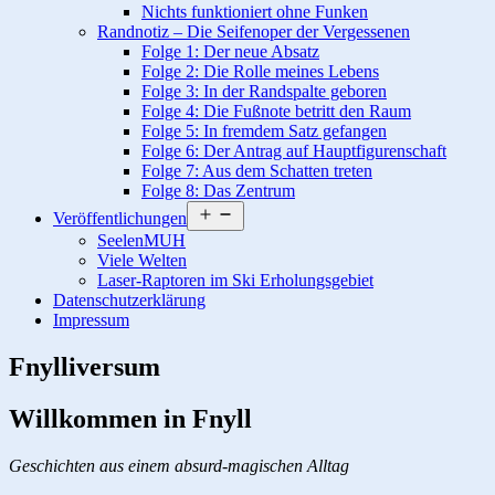
Nichts funktioniert ohne Funken
Randnotiz – Die Seifenoper der Vergessenen
Folge 1: Der neue Absatz
Folge 2: Die Rolle meines Lebens
Folge 3: In der Randspalte geboren
Folge 4: Die Fußnote betritt den Raum
Folge 5: In fremdem Satz gefangen
Folge 6: Der Antrag auf Hauptfigurenschaft
Folge 7: Aus dem Schatten treten
Folge 8: Das Zentrum
Menü
Veröffentlichungen
öffnen
SeelenMUH
Viele Welten
Laser-Raptoren im Ski Erholungsgebiet
Datenschutzerklärung
Impressum
Fnylliversum
Willkommen in Fnyll
Geschichten aus einem absurd-magischen Alltag