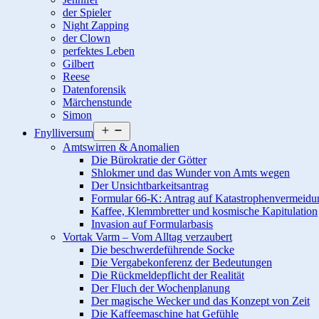
der Spieler
Night Zapping
der Clown
perfektes Leben
Gilbert
Reese
Datenforensik
Märchenstunde
Simon
Menü
Fnylliversum
öffnen
Amtswirren & Anomalien
Die Bürokratie der Götter
Shlokmer und das Wunder von Amts wegen
Der Unsichtbarkeitsantrag
Formular 66-K: Antrag auf Katastrophenvermeidu
Kaffee, Klemmbretter und kosmische Kapitulation
Invasion auf Formularbasis
Vortak Varm – Vom Alltag verzaubert
Die beschwerdeführende Socke
Die Vergabekonferenz der Bedeutungen
Die Rückmeldepflicht der Realität
Der Fluch der Wochenplanung
Der magische Wecker und das Konzept von Zeit
Die Kaffeemaschine hat Gefühle