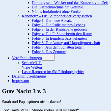
Der magische Wecker und das Konzept von Zeit
Die Kaffeemaschine hat Gefühle
Nichts funktioniert ohne Funken
Randnotiz – Die Seifenoper der Vergessenen
Folge 1: Der neue Absatz
Folge 2: Die Rolle meines Lebens
Folge 3: In der Randspalte geboren
Folge 4: Die Fußnote betritt den Raum
Folge 5: In fremdem Satz gefangen
Folge 6: Der Antrag auf Hauptfigurenschaft
Folge 7: Aus dem Schatten treten
Folge 8: Das Zentrum
Menü
Veröffentlichungen
öffnen
SeelenMUH
Viele Welten
Laser-Raptoren im Ski Erholungsgebiet
Datenschutzerklärung
Impressum
Gute Nacht 3 v. 3
Sarah und Papa spürten nichts davon!
„So“, sagte Papa. „Stunde vorbei, jetzt ist Ende!“