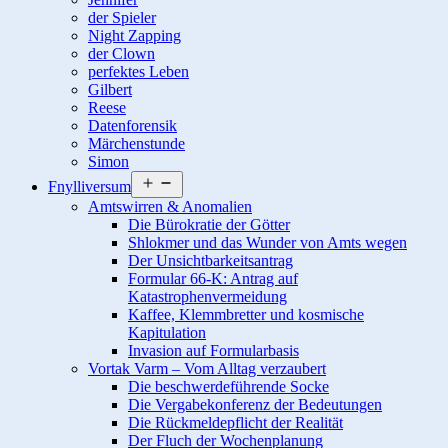
der Spieler
Night Zapping
der Clown
perfektes Leben
Gilbert
Reese
Datenforensik
Märchenstunde
Simon
Menü
Fnylliversum
öffnen
Amtswirren & Anomalien
Die Bürokratie der Götter
Shlokmer und das Wunder von Amts wegen
Der Unsichtbarkeitsantrag
Formular 66-K: Antrag auf
Katastrophenvermeidung
Kaffee, Klemmbretter und kosmische
Kapitulation
Invasion auf Formularbasis
Vortak Varm – Vom Alltag verzaubert
Die beschwerdeführende Socke
Die Vergabekonferenz der Bedeutungen
Die Rückmeldepflicht der Realität
Der Fluch der Wochenplanung