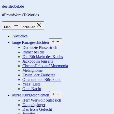
Zum
der-strobel.de
Inhalt
#FromWordsToWorlds
springen
Menü
Schließen
Aktuelles
Menü
lange Kurzgeschichten
öffnen
Der letzte Pinselstrich
Immer bei dir
Die Rückkehr des Kochs
Jackpot im Jenseits
ChronoHelix auf Mnemonia
Metalgnome
Erwin, der Zauberer
Oma und die Bürokratie
Yeez‘ Liste
Gute Nacht
Menü
kurze Kurzgeschichten
öffnen
Herr Werwolf outet sich
Doppelgänger
Das letzte Gefecht
Jennifer