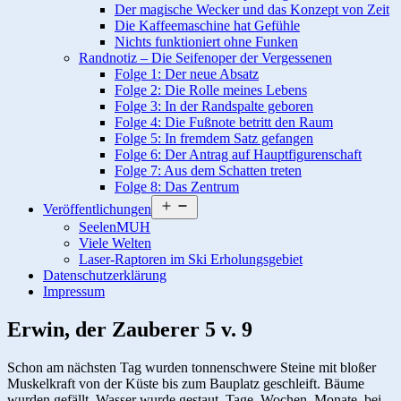
Der magische Wecker und das Konzept von Zeit
Die Kaffeemaschine hat Gefühle
Nichts funktioniert ohne Funken
Randnotiz – Die Seifenoper der Vergessenen
Folge 1: Der neue Absatz
Folge 2: Die Rolle meines Lebens
Folge 3: In der Randspalte geboren
Folge 4: Die Fußnote betritt den Raum
Folge 5: In fremdem Satz gefangen
Folge 6: Der Antrag auf Hauptfigurenschaft
Folge 7: Aus dem Schatten treten
Folge 8: Das Zentrum
Menü
Veröffentlichungen
öffnen
SeelenMUH
Viele Welten
Laser-Raptoren im Ski Erholungsgebiet
Datenschutzerklärung
Impressum
Erwin, der Zauberer 5 v. 9
Schon am nächsten Tag wurden tonnenschwere Steine mit bloßer
Muskelkraft von der Küste bis zum Bauplatz geschleift. Bäume
wurden gefällt, Wasser wurde gestaut. Tage, Wochen, Monate, bei