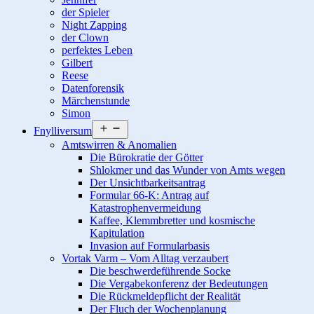
der Spieler
Night Zapping
der Clown
perfektes Leben
Gilbert
Reese
Datenforensik
Märchenstunde
Simon
Menü
Fnylliversum
öffnen
Amtswirren & Anomalien
Die Bürokratie der Götter
Shlokmer und das Wunder von Amts wegen
Der Unsichtbarkeitsantrag
Formular 66-K: Antrag auf
Katastrophenvermeidung
Kaffee, Klemmbretter und kosmische
Kapitulation
Invasion auf Formularbasis
Vortak Varm – Vom Alltag verzaubert
Die beschwerdeführende Socke
Die Vergabekonferenz der Bedeutungen
Die Rückmeldepflicht der Realität
Der Fluch der Wochenplanung