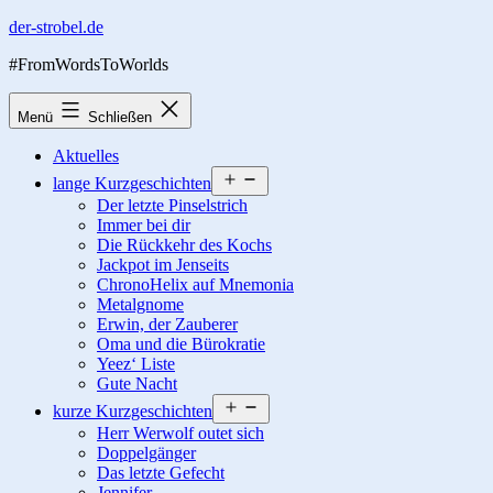
Zum
der-strobel.de
Inhalt
#FromWordsToWorlds
springen
Menü
Schließen
Aktuelles
Menü
lange Kurzgeschichten
öffnen
Der letzte Pinselstrich
Immer bei dir
Die Rückkehr des Kochs
Jackpot im Jenseits
ChronoHelix auf Mnemonia
Metalgnome
Erwin, der Zauberer
Oma und die Bürokratie
Yeez‘ Liste
Gute Nacht
Menü
kurze Kurzgeschichten
öffnen
Herr Werwolf outet sich
Doppelgänger
Das letzte Gefecht
Jennifer