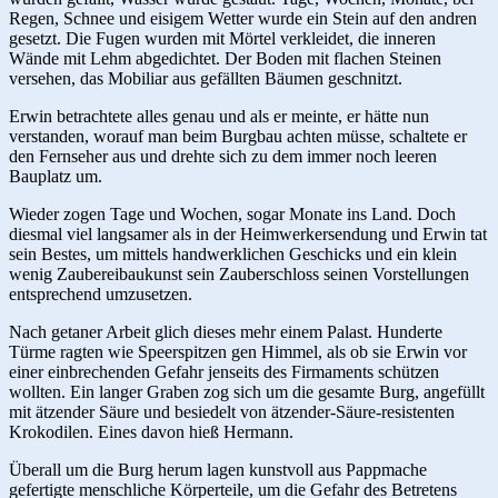
Regen, Schnee und eisigem Wetter wurde ein Stein auf den andren
gesetzt. Die Fugen wurden mit Mörtel verkleidet, die inneren
Wände mit Lehm abgedichtet. Der Boden mit flachen Steinen
versehen, das Mobiliar aus gefällten Bäumen geschnitzt.
Erwin betrachtete alles genau und als er meinte, er hätte nun
verstanden, worauf man beim Burgbau achten müsse, schaltete er
den Fernseher aus und drehte sich zu dem immer noch leeren
Bauplatz um.
Wieder zogen Tage und Wochen, sogar Monate ins Land. Doch
diesmal viel langsamer als in der Heimwerkersendung und Erwin tat
sein Bestes, um mittels handwerklichen Geschicks und ein klein
wenig Zaubereibaukunst sein Zauberschloss seinen Vorstellungen
entsprechend umzusetzen.
Nach getaner Arbeit glich dieses mehr einem Palast. Hunderte
Türme ragten wie Speerspitzen gen Himmel, als ob sie Erwin vor
einer einbrechenden Gefahr jenseits des Firmaments schützen
wollten. Ein langer Graben zog sich um die gesamte Burg, angefüllt
mit ätzender Säure und besiedelt von ätzender-Säure-resistenten
Krokodilen. Eines davon hieß Hermann.
Überall um die Burg herum lagen kunstvoll aus Pappmache
gefertigte menschliche Körperteile, um die Gefahr des Betretens