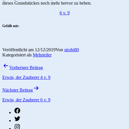
dieses Grundstückes noch mehr hervor zu heben.
6 v. 9
Gefällt mir:
Veröffentlicht am
12/12/2019
Von
strobi80
Kategorisiert als
Mehrteiler
Beitragsnavigation
Vorheriger Beitrag
Erwin, der Zauberer 4 v. 9
Nächster Beitrag
Erwin, der Zauberer 6 v. 9
fb
twitter
instagram