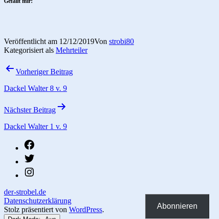
Gefällt mir:
Veröffentlicht am
12/12/2019
Von
strobi80
Kategorisiert als
Mehrteiler
Beitragsnavigation
Vorheriger Beitrag
Dackel Walter 8 v. 9
Nächster Beitrag
Dackel Walter 1 v. 9
fb
twitter
instagram
der-strobel.de
Datenschutzerklärung
Abonnieren
Stolz präsentiert von
WordPress
.