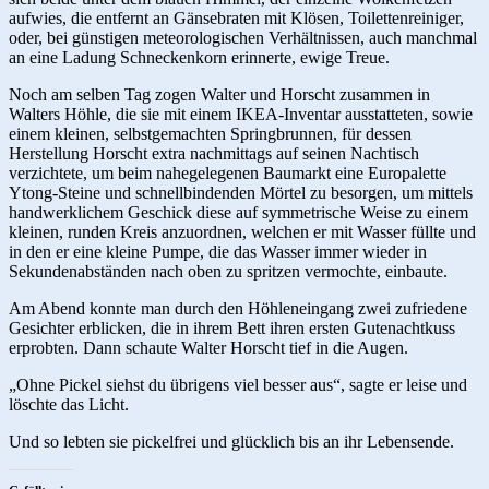
aufwies, die entfernt an Gänsebraten mit Klösen, Toilettenreiniger,
oder, bei günstigen meteorologischen Verhältnissen, auch manchmal
an eine Ladung Schneckenkorn erinnerte, ewige Treue.
Noch am selben Tag zogen Walter und Horscht zusammen in
Walters Höhle, die sie mit einem IKEA-Inventar ausstatteten, sowie
einem kleinen, selbstgemachten Springbrunnen, für dessen
Herstellung Horscht extra nachmittags auf seinen Nachtisch
verzichtete, um beim nahegelegenen Baumarkt eine Europalette
Ytong-Steine und schnellbindenden Mörtel zu besorgen, um mittels
handwerklichem Geschick diese auf symmetrische Weise zu einem
kleinen, runden Kreis anzuordnen, welchen er mit Wasser füllte und
in den er eine kleine Pumpe, die das Wasser immer wieder in
Sekundenabständen nach oben zu spritzen vermochte, einbaute.
Am Abend konnte man durch den Höhleneingang zwei zufriedene
Gesichter erblicken, die in ihrem Bett ihren ersten Gutenachtkuss
erprobten. Dann schaute Walter Horscht tief in die Augen.
„Ohne Pickel siehst du übrigens viel besser aus“, sagte er leise und
löschte das Licht.
Und so lebten sie pickelfrei und glücklich bis an ihr Lebensende.