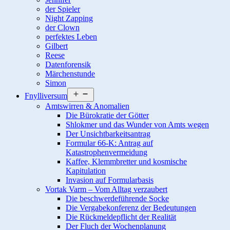
der Spieler
Night Zapping
der Clown
perfektes Leben
Gilbert
Reese
Datenforensik
Märchenstunde
Simon
Menü
Fnylliversum
öffnen
Amtswirren & Anomalien
Die Bürokratie der Götter
Shlokmer und das Wunder von Amts wegen
Der Unsichtbarkeitsantrag
Formular 66-K: Antrag auf
Katastrophenvermeidung
Kaffee, Klemmbretter und kosmische
Kapitulation
Invasion auf Formularbasis
Vortak Varm – Vom Alltag verzaubert
Die beschwerdeführende Socke
Die Vergabekonferenz der Bedeutungen
Die Rückmeldepflicht der Realität
Der Fluch der Wochenplanung