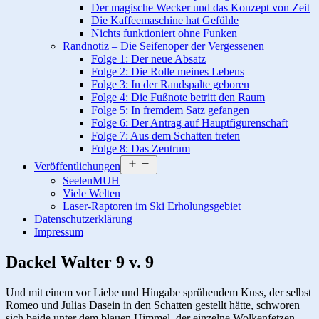
Der magische Wecker und das Konzept von Zeit
Die Kaffeemaschine hat Gefühle
Nichts funktioniert ohne Funken
Randnotiz – Die Seifenoper der Vergessenen
Folge 1: Der neue Absatz
Folge 2: Die Rolle meines Lebens
Folge 3: In der Randspalte geboren
Folge 4: Die Fußnote betritt den Raum
Folge 5: In fremdem Satz gefangen
Folge 6: Der Antrag auf Hauptfigurenschaft
Folge 7: Aus dem Schatten treten
Folge 8: Das Zentrum
Menü
Veröffentlichungen
öffnen
SeelenMUH
Viele Welten
Laser-Raptoren im Ski Erholungsgebiet
Datenschutzerklärung
Impressum
Dackel Walter 9 v. 9
Und mit einem vor Liebe und Hingabe sprühendem Kuss, der selbst
Romeo und Julias Dasein in den Schatten gestellt hätte, schworen
sich beide unter dem blauen Himmel, der einzelne Wolkenfetzen