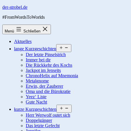
Zum
der-strobel.de
Inhalt
#FromWordsToWorlds
springen
Menü
Schließen
Aktuelles
Menü
lange Kurzgeschichten
öffnen
Der letzte Pinselstrich
Immer bei dir
Die Rückkehr des Kochs
Jackpot im Jenseits
ChronoHelix auf Mnemonia
Metalgnome
Erwin, der Zauberer
Oma und die Bürokratie
Yeez‘ Liste
Gute Nacht
Menü
kurze Kurzgeschichten
öffnen
Herr Werwolf outet sich
Doppelgänger
Das letzte Gefecht
Jennifer