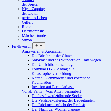
der Spieler
Night Zapping
der Clown
perfektes Leben
Gilbert
Reese
Datenforensik
Märchenstunde
Simon
Menü
Fnylliversum
öffnen
Amtswirren & Anomalien
Die Bürokratie der Götter
Shlokmer und das Wunder von Amts wegen
Der Unsichtbarkeitsantrag
Formular 66-K: Antrag auf
Katastrophenvermeidung
Kaffee, Klemmbretter und kosmische
Kapitulation
Invasion auf Formularbasis
Vortak Varm – Vom Alltag verzaubert
Die beschwerdeführende Socke
Die Vergabekonferenz der Bedeutungen
Die Rückmeldepflicht der Realität
Der Fluch der Wochenplanung