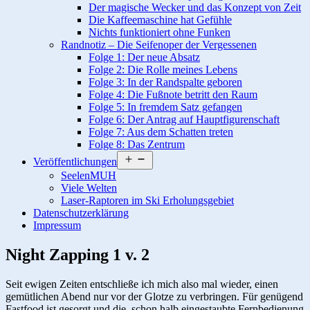
Der magische Wecker und das Konzept von Zeit
Die Kaffeemaschine hat Gefühle
Nichts funktioniert ohne Funken
Randnotiz – Die Seifenoper der Vergessenen
Folge 1: Der neue Absatz
Folge 2: Die Rolle meines Lebens
Folge 3: In der Randspalte geboren
Folge 4: Die Fußnote betritt den Raum
Folge 5: In fremdem Satz gefangen
Folge 6: Der Antrag auf Hauptfigurenschaft
Folge 7: Aus dem Schatten treten
Folge 8: Das Zentrum
Menü
Veröffentlichungen
öffnen
SeelenMUH
Viele Welten
Laser-Raptoren im Ski Erholungsgebiet
Datenschutzerklärung
Impressum
Night Zapping 1 v. 2
Seit ewigen Zeiten entschließe ich mich also mal wieder, einen
gemütlichen Abend nur vor der Glotze zu verbringen. Für genügend
Fastfood ist gesorgt und die, schon halb eingestaubte Fernbedienung