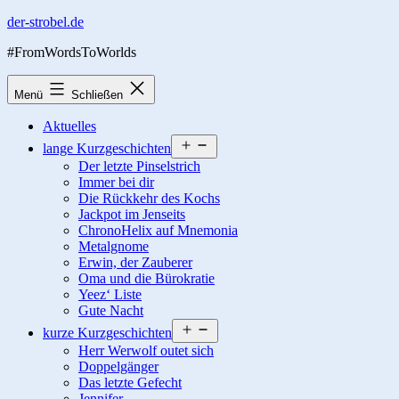
Zum
der-strobel.de
Inhalt
#FromWordsToWorlds
springen
Menü
Schließen
Aktuelles
Menü
lange Kurzgeschichten
öffnen
Der letzte Pinselstrich
Immer bei dir
Die Rückkehr des Kochs
Jackpot im Jenseits
ChronoHelix auf Mnemonia
Metalgnome
Erwin, der Zauberer
Oma und die Bürokratie
Yeez‘ Liste
Gute Nacht
Menü
kurze Kurzgeschichten
öffnen
Herr Werwolf outet sich
Doppelgänger
Das letzte Gefecht
Jennifer