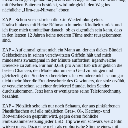
mit frischen Batterien bestückt, wird mir gleich den Weg ins
nächtliche „Hirn-aus-Nirvana“ ebnen.
ZAP – Schon versetzt mich die x-te Wiederholung eines
Uraltschinkens mit Heinz Rühmann in meine Kindheit zurück und
ich frage mich unmittelbar danach, ob es eigentlich sein kann, dass
in den letzten 12 Jahren keine neueren Filme mehr rausgekommen
sind.
ZAP – Auf einmal grinst mich ein Mann an, der ein dickes Bündel
Geldscheinen in seinen verschwitzten Griffeln hält und mich
mindestens zwanzigmal in der Minute auffordert, irgendwelche
Dreiecke zu zählen. Für nur 3,63€ pro Anruf hab ich angeblich die
besten Chancen, den Moderator um sein Geld zu bringen und
gleichzeitig den Sender zu bereichern. Ich wundere mich schon gar
nicht mehr über die Freudenschreie des Gewinners, der stolz erzählt,
er versuche schon seit einer dreiviertel Stunde, beim Sender
durchzukommen. Jetzt kann er wenigstens seine Telefonrechnung
bezahlen.
ZAP – Plötzlich sehe ich nur noch Schaum, der aus pinkfarbenen
Plastikflaschen auf alle möglichen Gras-, Öl-, Ketchup- und
Rotweinflecken gesprüht wird, gegen deren fröhliche
Farbzusammensetzung jeder LSD-Trip wie ein schwarz-weiß Film
wirken muss. Dazu eine mehr als euphorische Stimme eines, mit