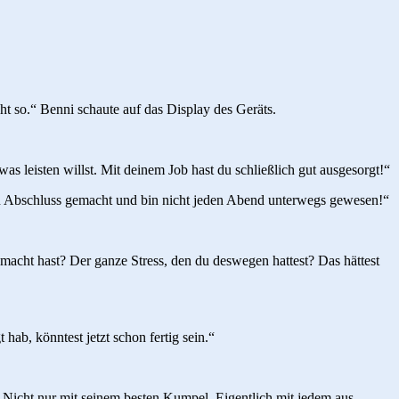
cht so.“ Benni schaute auf das Display des Geräts.
s leisten willst. Mit deinem Job hast du schließlich gut ausgesorgt!“
en Abschluss gemacht und bin nicht jeden Abend unterwegs gewesen!“
gemacht hast? Der ganze Stress, den du deswegen hattest? Das hättest
ab, könntest jetzt schon fertig sein.“
e. Nicht nur mit seinem besten Kumpel. Eigentlich mit jedem aus