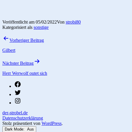
Veröffentlicht am
05/02/2022
Von
strobi80
Kategorisiert als
sonstige
Beitragsnavigation
Vorheriger Beitrag
Gilbert
Nächster Beitrag
Herr Werwolf outet sich
fb
twitter
instagram
der-strobel.de
Datenschutzerklärung
Stolz präsentiert von
WordPress
.
Dark Mode: