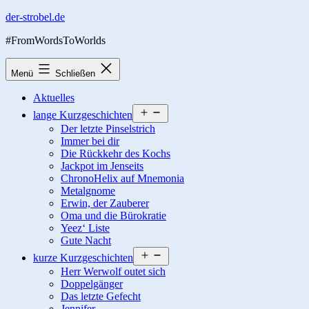
Zum
der-strobel.de
Inhalt
#FromWordsToWorlds
springen
Menü
Schließen
Aktuelles
Menü
lange Kurzgeschichten
öffnen
Der letzte Pinselstrich
Immer bei dir
Die Rückkehr des Kochs
Jackpot im Jenseits
ChronoHelix auf Mnemonia
Metalgnome
Erwin, der Zauberer
Oma und die Bürokratie
Yeez‘ Liste
Gute Nacht
Menü
kurze Kurzgeschichten
öffnen
Herr Werwolf outet sich
Doppelgänger
Das letzte Gefecht
Jennifer