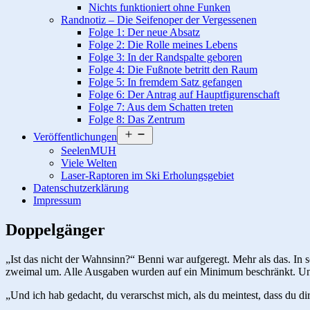
Nichts funktioniert ohne Funken
Randnotiz – Die Seifenoper der Vergessenen
Folge 1: Der neue Absatz
Folge 2: Die Rolle meines Lebens
Folge 3: In der Randspalte geboren
Folge 4: Die Fußnote betritt den Raum
Folge 5: In fremdem Satz gefangen
Folge 6: Der Antrag auf Hauptfigurenschaft
Folge 7: Aus dem Schatten treten
Folge 8: Das Zentrum
Menü
Veröffentlichungen
öffnen
SeelenMUH
Viele Welten
Laser-Raptoren im Ski Erholungsgebiet
Datenschutzerklärung
Impressum
Doppelgänger
„Ist das nicht der Wahnsinn?“ Benni war aufgeregt. Mehr als das. In 
zweimal um. Alle Ausgaben wurden auf ein Minimum beschränkt. Und d
„Und ich hab gedacht, du verarschst mich, als du meintest, dass du d