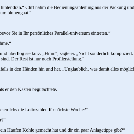
ntendran.“ Cliff nahm die Bedienungsanleitung aus der Packung und blä
ersum binnengaat.“
vor Sie in Ihr persönliches Parallel-universum eintreten.“
ahme.“
und überflog sie kurz. „Hmm“, sagte er. „Nicht sonderlich kompliziert. Es
sind. Der Rest ist nur noch Profilerstellung.“
falls in den Händen hin und her. „Unglaublich, was damit alles möglich
ls er den Kasten begutachtete.
llelen Ichs die Lottozahlen für nächste Woche?“
r?“
 ein Haufen Kohle gemacht hat und dir ein paar Anlagetipps gibt?“