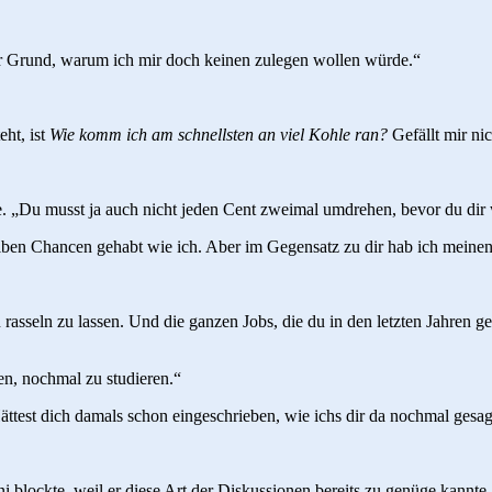
der Grund, warum ich mir doch keinen zulegen wollen würde.“
ht, ist
Wie komm ich am schnellsten an viel Kohle ran?
Gefällt mir ni
. „Du musst ja auch nicht jeden Cent zweimal umdrehen, bevor du dir wa
elben Chancen gehabt wie ich. Aber im Gegensatz zu dir hab ich mein
n rasseln zu lassen. Und die ganzen Jobs, die du in den letzten Jahren 
sen, nochmal zu studieren.“
test dich damals schon eingeschrieben, wie ichs dir da nochmal gesagt h
ni blockte, weil er diese Art der Diskussionen bereits zu genüge kannt