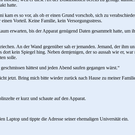
kt hatte.
nni kam es so vor, als ob er einen Grund vorschob, sich zu verabschi
 einen Vorteil. Keine Familie, kein Versorgungsstress.
 es kaum erwarten, bis der Apparat genügend Daten gesammelt hatte, um 
fkriechen. An der Wand gegenüber sah er jemanden. Jemand, der ihm un
ss dort kein Spiegel hing. Neben demjenigen, der so aussah wie er, wa
en solle.
 geschmissen hättest und jeden Abend saufen gegangen wärst.“
cht jetzt. Bring mich bitte wieder zurück nach Hause zu meiner Famili
linzelte er kurz und schaute auf den Apparat.
den Laptop und tippte die Adresse seiner ehemaligen Universität ein.