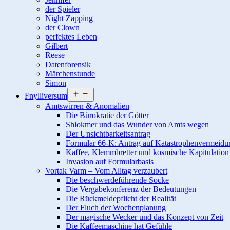
der Spieler
Night Zapping
der Clown
perfektes Leben
Gilbert
Reese
Datenforensik
Märchenstunde
Simon
Menü
Fnylliversum
öffnen
Amtswirren & Anomalien
Die Bürokratie der Götter
Shlokmer und das Wunder von Amts wegen
Der Unsichtbarkeitsantrag
Formular 66-K: Antrag auf Katastrophenvermeidu
Kaffee, Klemmbretter und kosmische Kapitulation
Invasion auf Formularbasis
Vortak Varm – Vom Alltag verzaubert
Die beschwerdeführende Socke
Die Vergabekonferenz der Bedeutungen
Die Rückmeldepflicht der Realität
Der Fluch der Wochenplanung
Der magische Wecker und das Konzept von Zeit
Die Kaffeemaschine hat Gefühle