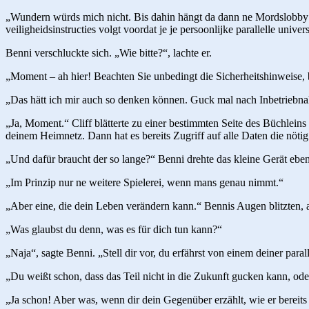
„Wundern würds mich nicht. Bis dahin hängt da dann ne Mordslobby hi
veiligheidsinstructies volgt voordat je je persoonlijke parallelle univ
Benni verschluckte sich. „Wie bitte?“, lachte er.
„Moment – ah hier! Beachten Sie unbedingt die Sicherheitshinweise, be
„Das hätt ich mir auch so denken können. Guck mal nach Inbetriebn
„Ja, Moment.“ Cliff blätterte zu einer bestimmten Seite des Büchleins 
deinem Heimnetz. Dann hat es bereits Zugriff auf alle Daten die nötig 
„Und dafür braucht der so lange?“ Benni drehte das kleine Gerät eben
„Im Prinzip nur ne weitere Spielerei, wenn mans genau nimmt.“
„Aber eine, die dein Leben verändern kann.“ Bennis Augen blitzten, a
„Was glaubst du denn, was es für dich tun kann?“
„Naja“, sagte Benni. „Stell dir vor, du erfährst von einem deiner para
„Du weißt schon, dass das Teil nicht in die Zukunft gucken kann, ode
„Ja schon! Aber was, wenn dir dein Gegenüber erzählt, wie er bereits