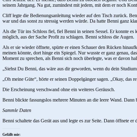
seinem Jahrgang. Na gut, zumindest mit jedem, mit dem er noch Konta
Cliff legte die Bedienungsanleitung wieder auf den Tisch zurück. Be
war und das sonst zu stressig werden würde. Da hatte Benni ganz klar
Als die Tür ins Schloss fiel, fiel Benni in seinen Sessel. Er konnte
möglich, aus der Sache Profit zu schlagen. Benni schloss die Augen.
Als er sie wieder öffnete, spürte er einen Schauer den Rücken hinau
meinen könnte, dort hinge ein Spiegel. Nur wusste er ganz genau, da
Moment zu sprechen, als Benni sich noch überlegte, was er davon halt
„Siehst Du Benni, das wäre aus dir geworden, wenn du dein Studium
„Oh meine Güte“, hörte er seinen Doppelgänger sagen. „Okay, das rei
Die Erscheinung verschwand ohne ein weiteres Geräusch.
Benni blickte fassungslos mehrere Minuten an die leere Wand. Dann b
Sammle Daten
Benni schaltete das Gerät aus und legte es zur Seite. Dann öffnete er 
Gefällt mir: