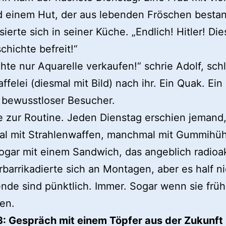
d einem Hut, der aus lebenden Fröschen bestan
isierte sich in seiner Küche. „Endlich! Hitler! Di
chichte befreit!“
hte nur Aquarelle verkaufen!“ schrie Adolf, sch
ffelei (diesmal mit Bild) nach ihr. Ein Quak. Ein 
 bewusstloser Besucher.
 zur Routine. Jeden Dienstag erschien jemand
l mit Strahlenwaffen, manchmal mit Gummihüh
ogar mit einem Sandwich, das angeblich radioak
rbarrikadierte sich an Montagen, aber es half ni
ende sind pünktlich. Immer. Sogar wenn sie früh
en.
3: Gespräch mit einem Töpfer aus der Zukunft