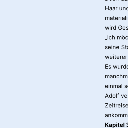
Haar un
material
wird Ges
„Ich möc
seine Sta
weiterer
Es wurde
manchma
einmal s
Adolf ve
Zeitreis
ankomm
Kapitel 