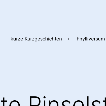
kurze Kurzgeschichten
Fnylliversum
Menü
Menü
öffnen
öffnen
te Pinsels