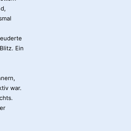
d,
esmal
leuderte
Blitz. Ein
,
nern,
tiv war.
chts.
er