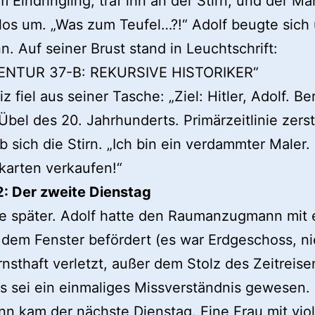
 Eindringling, traf ihn an der Stirn, und der Man
os um. „Was zum Teufel…?!“ Adolf beugte sich
. Auf seiner Brust stand in Leuchtschrift:
ENTUR 37-B: REKURSIVE HISTORIKER“
z fiel aus seiner Tasche: „Ziel: Hitler, Adolf. Be
Übel des 20. Jahrhunderts. Primärzeitlinie zers
b sich die Stirn. „Ich bin ein verdammter Maler. 
karten verkaufen!“
2: Der zweite Dienstag
ge später. Adolf hatte den Raumanzugmann mit
s dem Fenster befördert (es war Erdgeschoss, 
nsthaft verletzt, außer dem Stolz des Zeitreise
es sei ein einmaliges Missverständnis gewesen.
n kam der nächste Dienstag. Eine Frau mit vio