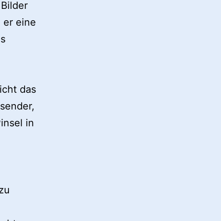
Bilder
 er eine
as
icht das
isender,
insel in
 zu