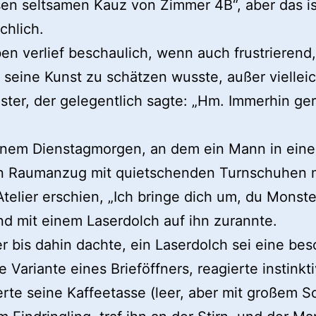
sen seltsamen Kauz von Zimmer 4B“, aber das is
chlich.
en verlief beschaulich, wenn auch frustrierend
seine Kunst zu schätzen wusste, außer vielleic
ter, der gelegentlich sagte: „Hm. Immerhin ge
jenem Dienstagmorgen, an dem ein Mann in ein
en Raumanzug mit quietschenden Turnschuhen m
telier erschien, „Ich bringe dich um, du Monster
nd mit einem Laserdolch auf ihn zurannte.
er bis dahin dachte, ein Laserdolch sei eine be
 Variante eines Brieföffners, reagierte instinkti
rte seine Kaffeetasse (leer, aber mit großem 