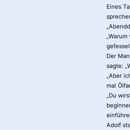
Eines Ta
spreche
„Abendd
„Warum w
gefesse
Der Mann
sagte: „
„Aber ic
mal Ölfa
„Du wirs
beginnen
einführe
Adolf st