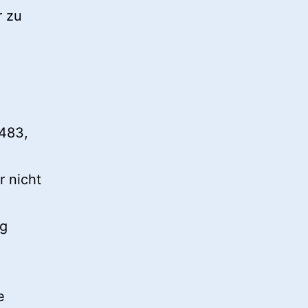
r zu
2483,
r nicht
eg
e