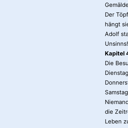
Gemälde
Der Töpf
hängt si
Adolf st
Unsinns!
Kapitel 
Die Besu
Dienstag
Donnerst
Samstags
Niemand 
die Zeit
Leben zu