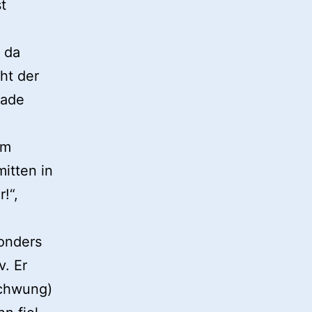
t
, da
ht der
rade
em
itten in
!“,
sonders
v. Er
Schwung)