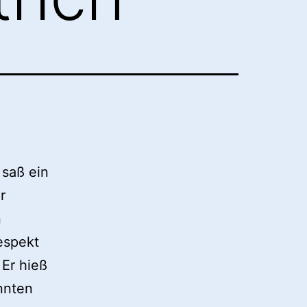
 saß ein
r
n
Respekt
 Er hieß
nnten