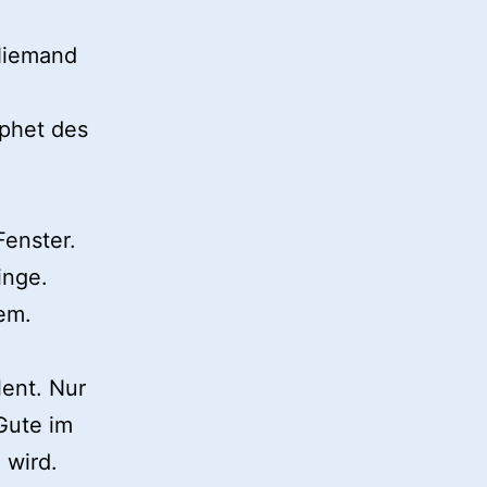
 Niemand
ophet des
Fenster.
inge.
lem.
ent. Nur
Gute im
 wird.