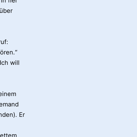
n fiel
 über
ruf:
tören.“
Ich will
 einem
niemand
nden). Er
lettem