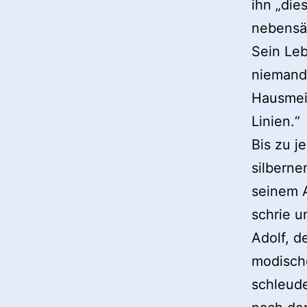
ihn „die
nebensä
Sein Leb
niemand 
Hausmeis
Linien.“
Bis zu 
silbern
seinem A
schrie u
Adolf, d
modische
schleude