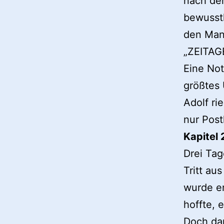
nach dem
bewusstl
den Mann
„ZEITAG
Eine Noti
größtes 
Adolf rie
nur Post
Kapitel 
Drei Ta
Tritt au
wurde er
hoffte, 
Doch dan