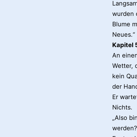
Langsam 
wurden d
Blume m
Neues.“
Kapitel 
An einem
Wetter, 
kein Qua
der Hand
Er warte
Nichts.
„Also bi
werden?“