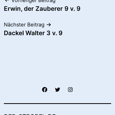
Beitragsnavigation
Vorheriger Beitrag
Erwin, der Zauberer 9 v. 9
Nächster Beitrag
Dackel Walter 3 v. 9
fb
twitter
instagram