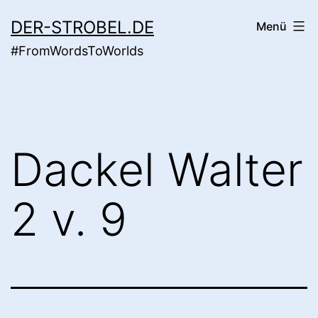
Zum
DER-STROBEL.DE
Menü
Inhalt
#FromWordsToWorlds
springen
Dackel Walter
2 v. 9