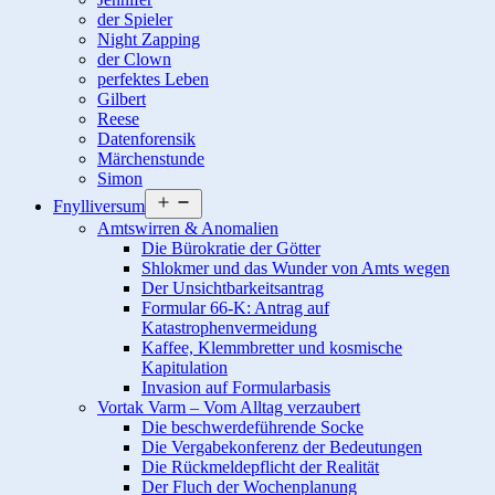
der Spieler
Night Zapping
der Clown
perfektes Leben
Gilbert
Reese
Datenforensik
Märchenstunde
Simon
Menü
Fnylliversum
öffnen
Amtswirren & Anomalien
Die Bürokratie der Götter
Shlokmer und das Wunder von Amts wegen
Der Unsichtbarkeitsantrag
Formular 66-K: Antrag auf
Katastrophenvermeidung
Kaffee, Klemmbretter und kosmische
Kapitulation
Invasion auf Formularbasis
Vortak Varm – Vom Alltag verzaubert
Die beschwerdeführende Socke
Die Vergabekonferenz der Bedeutungen
Die Rückmeldepflicht der Realität
Der Fluch der Wochenplanung