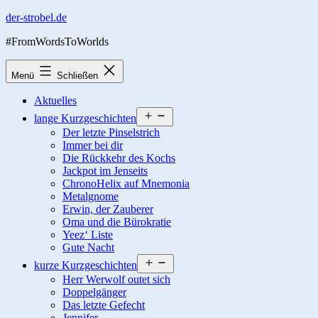
Zum
der-strobel.de
Inhalt
#FromWordsToWorlds
springen
Menü
Schließen
Aktuelles
Menü
lange Kurzgeschichten
öffnen
Der letzte Pinselstrich
Immer bei dir
Die Rückkehr des Kochs
Jackpot im Jenseits
ChronoHelix auf Mnemonia
Metalgnome
Erwin, der Zauberer
Oma und die Bürokratie
Yeez‘ Liste
Gute Nacht
Menü
kurze Kurzgeschichten
öffnen
Herr Werwolf outet sich
Doppelgänger
Das letzte Gefecht
Jennifer