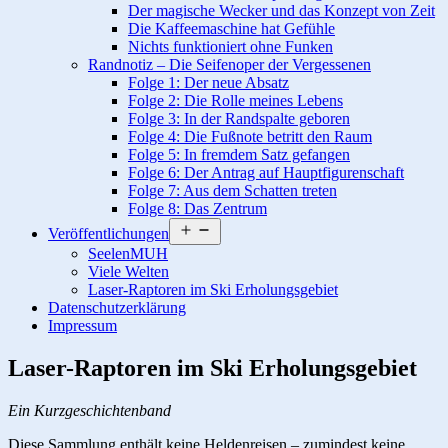
Der magische Wecker und das Konzept von Zeit
Die Kaffeemaschine hat Gefühle
Nichts funktioniert ohne Funken
Randnotiz – Die Seifenoper der Vergessenen
Folge 1: Der neue Absatz
Folge 2: Die Rolle meines Lebens
Folge 3: In der Randspalte geboren
Folge 4: Die Fußnote betritt den Raum
Folge 5: In fremdem Satz gefangen
Folge 6: Der Antrag auf Hauptfigurenschaft
Folge 7: Aus dem Schatten treten
Folge 8: Das Zentrum
Menü
Veröffentlichungen
öffnen
SeelenMUH
Viele Welten
Laser-Raptoren im Ski Erholungsgebiet
Datenschutzerklärung
Impressum
Laser-Raptoren im Ski Erholungsgebiet
Ein Kurzgeschichtenband
Diese Sammlung enthält keine Heldenreisen – zumindest keine